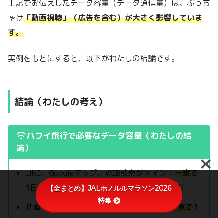
上記でお伝えしたデータ容量（データ通信量）は、ぶっち
ゃけ
「動画視聴」（広告を含む）
が
大きく影響していま
す。
実例をもとにすると、以下がわたしの結論です。
結論（わたしの考え）
ハワイ旅行で必要なデータ容量（わたしの結
論）
LINE、Googleマップ、WEB検索がメイン：
一家で
1日500MBあれば充分
（無制限プランは不要）
【全まとめ】JALホノルルマラソン2026
特集
動画（YouTubeなど）をガンガン見たい：
一家で1