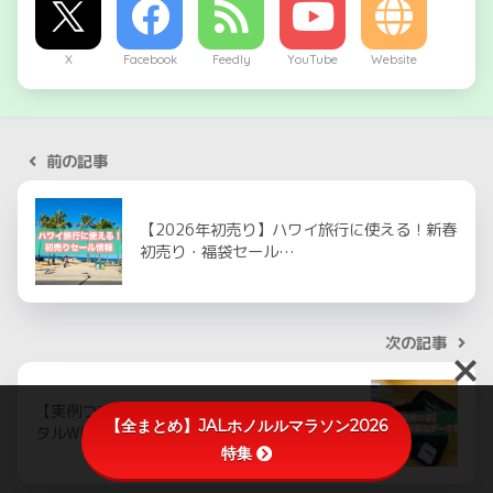
X
Facebook
Feedly
YouTube
Website
前の記事
【2026年初売り】ハワイ旅行に使える！新春
初売り・福袋セール…
次の記事
【実例つき】ハワイ旅行に必要なeSIM・レン
【全まとめ】JALホノルルマラソン2026
タルWi-Fiのデ…
特集