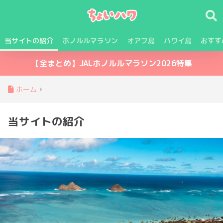
当サイトの紹介
ホノルルマラソン
オアフ島
ハワイ島
おすす
【全まとめ】JALホノルルマラソン2026特集
ホーム
当サイトの紹介