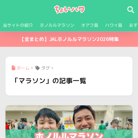
当サイトの紹介
ホノルルマラソン
オアフ島
ハワイ島
おす
【全まとめ】JALホノルルマラソン2026特集
ホーム
タグ
「マラソン」の記事一覧