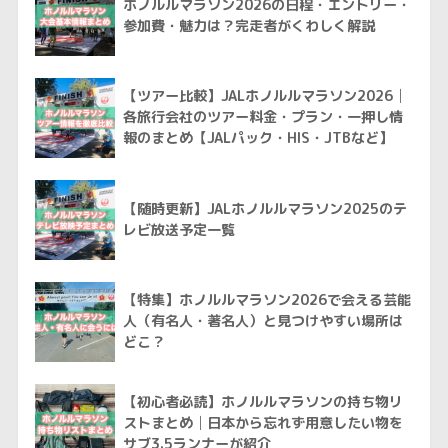
ホノルルマラソン2026の日程・エントリー・
参加費・魅力は？完走者がくわしく解説
【ツアー比較】JALホノルルマラソン2026│
各旅行会社のツアー料金・プラン・一押し情
報のまとめ【JALパック・HIS・JTBなど】
【随時更新】JALホノルルマラソン2025のテ
レビ放送予定一覧
【特集】ホノルルマラソン2026で会える芸能
人（有名人・著名人）と見つけやすい場所は
どこ？
【初心者必読】ホノルルマラソンの持ち物リ
ストまとめ│日本から忘れず用意したい物を
サブ3.5ランナーが紹介