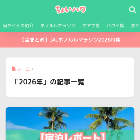
当サイトの紹介
ホノルルマラソン
オアフ島
ハワイ島
おす
【全まとめ】JALホノルルマラソン2026特集
ホーム
「2026年」の記事一覧