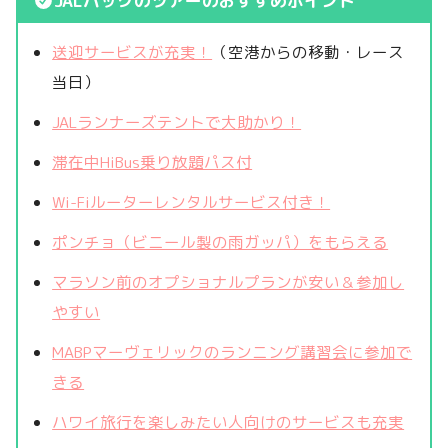
JALパックのツアーのおすすめポイント
送迎サービスが充実！
（空港からの移動・レース
当日）
JALランナーズテントで大助かり！
滞在中HiBus乗り放題パス付
Wi-Fiルーターレンタルサービス付き！
ポンチョ（ビニール製の雨ガッパ）をもらえる
マラソン前のオプショナルプランが安い＆参加し
やすい
MABPマーヴェリックのランニング講習会に参加で
きる
ハワイ旅行を楽しみたい人向けのサービスも充実